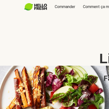
Commander
Comment ça m
L
F