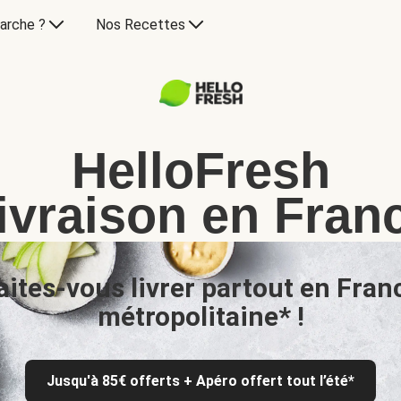
arche ?
Nos Recettes
HelloFresh
ivraison en Fran
aites-vous livrer partout en Fran
métropolitaine* !
Jusqu'à 85€ offerts + Apéro offert tout l’été*