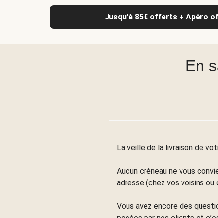
Jusqu'à 85€ offerts + Apéro off
En s
La veille de la livraison de v
Aucun créneau ne vous convie
adresse (chez vos voisins ou
Vous avez encore des questio
posées par nos clients et c’e