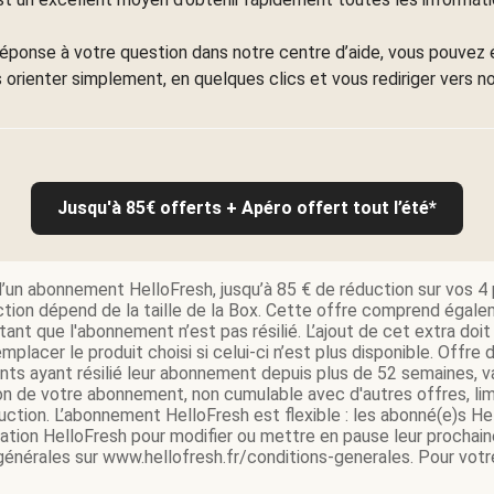
réponse à votre question dans notre centre d’aide, vous pouvez 
us orienter simplement, en quelques clics et vous rediriger vers no
Jusqu'à 85€ offerts + Apéro offert tout l’été*
d’un abonnement HelloFresh, jusqu’à 85 € de réduction sur vos 4 p
tion dépend de la taille de la Box. Cette offre comprend égale
ant que l'abonnement n’est pas résilié. L’ajout de cet extra do
mplacer le produit choisi si celui-ci n’est plus disponible. Offr
ents ayant résilié leur abonnement depuis plus de 52 semaines,
on de votre abonnement, non cumulable avec d'autres offres, lim
tion. L’abonnement HelloFresh est flexible : les abonné(e)s Hel
ication HelloFresh pour modifier ou mettre en pause leur prochain
 générales sur www.hellofresh.fr/conditions-generales. Pour votre