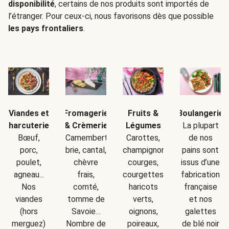
disponibilité
, certains de nos produits sont importés de
l’étranger. Pour ceux-ci, nous favorisons dès que possible
les pays frontaliers
.
Boulangerie
Viandes et
Fromagerie
Fruits &
La plupart
charcuteries
& Crèmerie
Légumes
de nos
Bœuf,
Camembert,
Carottes,
pains sont
porc,
brie, cantal,
champignons,
issus d’une
poulet,
chèvre
courges,
fabrication
agneau...
frais,
courgettes,
française
Nos
comté,
haricots
et nos
viandes
tomme de
verts,
galettes
(hors
Savoie…
oignons,
de blé noir
merguez)
Nombre de
poireaux,