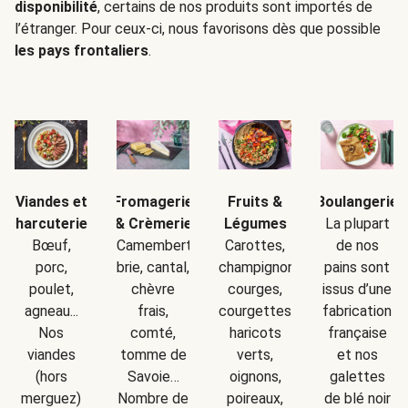
disponibilité
, certains de nos produits sont importés de
l’étranger. Pour ceux-ci, nous favorisons dès que possible
les pays frontaliers
.
Boulangerie
Viandes et
Fromagerie
Fruits &
La plupart
charcuteries
& Crèmerie
Légumes
de nos
Bœuf,
Camembert,
Carottes,
pains sont
porc,
brie, cantal,
champignons,
issus d’une
poulet,
chèvre
courges,
fabrication
agneau...
frais,
courgettes,
française
Nos
comté,
haricots
et nos
viandes
tomme de
verts,
galettes
(hors
Savoie…
oignons,
de blé noir
merguez)
Nombre de
poireaux,