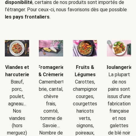
disponibilité
, certains de nos produits sont importés de
l’étranger. Pour ceux-ci, nous favorisons dès que possible
les pays frontaliers
.
Boulangerie
Viandes et
Fromagerie
Fruits &
La plupart
charcuteries
& Crèmerie
Légumes
de nos
Bœuf,
Camembert,
Carottes,
pains sont
porc,
brie, cantal,
champignons,
issus d’une
poulet,
chèvre
courges,
fabrication
agneau...
frais,
courgettes,
française
Nos
comté,
haricots
et nos
viandes
tomme de
verts,
galettes
(hors
Savoie…
oignons,
de blé noir
merguez)
Nombre de
poireaux,