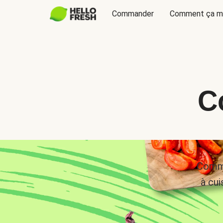
Commander
Comment ça m
C
Comma
à cui