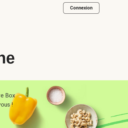
Connexion
he
re Box
vous !