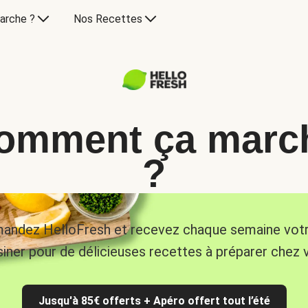
arche ?
Nos Recettes
omment ça marc
?
ndez HelloFresh et recevez chaque semaine vot
siner pour de délicieuses recettes à préparer chez 
Jusqu'à 85€ offerts + Apéro offert tout l’été