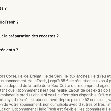
ts ?
lloFresh ?
r la préparation des recettes ?
édients ?
rs Corse, Île-de-Bréhat, Île de Sein, Île-aux-Moines, Île d'Yeu et 
’un abonnement HelloFresh, jusqu’à 85 € de réduction sur vos 4 pr
tion dépend de la taille de la Box. Cette offre comprend égale
ant que l'abonnement n’est pas résilié. L’ajout de cet extra do
mplacer le produit choisi si celui-ci n’est plus disponible. Offr
ents ayant résilié leur abonnement depuis plus de 52 semaines,
on de votre abonnement, non cumulable avec d'autres offres, lim
tion. L’abonnement HelloFresh est flexible : les abonné(e)s Hel