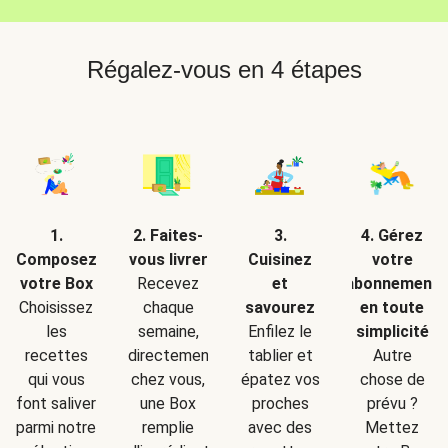
Régalez-vous en 4 étapes
2. Faites-
1.
3.
4. Gérez
vous livrer
Composez
Cuisinez
votre
Recevez
votre Box
et
abonnement
chaque
Choisissez
savourez
en toute
semaine,
les
Enfilez le
simplicité
directement
recettes
tablier et
Autre
chez vous,
qui vous
épatez vos
chose de
une Box
font saliver
proches
prévu ?
remplie
parmi notre
avec des
Mettez