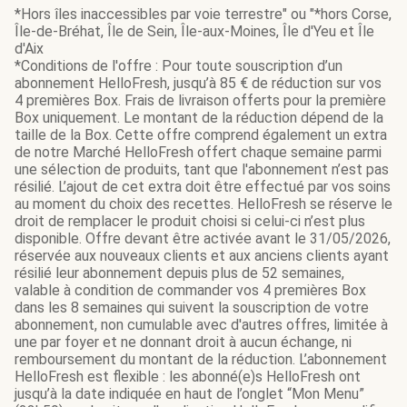
*Hors îles inaccessibles par voie terrestre" ou "*hors Corse,
Île-de-Bréhat, Île de Sein, Île-aux-Moines, Île d'Yeu et Île
d'Aix
*Conditions de l'offre : Pour toute souscription d’un
abonnement HelloFresh, jusqu’à 85 € de réduction sur vos
4 premières Box. Frais de livraison offerts pour la première
Box uniquement. Le montant de la réduction dépend de la
taille de la Box. Cette offre comprend également un extra
de notre Marché HelloFresh offert chaque semaine parmi
une sélection de produits, tant que l'abonnement n’est pas
résilié. L’ajout de cet extra doit être effectué par vos soins
au moment du choix des recettes. HelloFresh se réserve le
droit de remplacer le produit choisi si celui-ci n’est plus
disponible. Offre devant être activée avant le 31/05/2026,
réservée aux nouveaux clients et aux anciens clients ayant
résilié leur abonnement depuis plus de 52 semaines,
valable à condition de commander vos 4 premières Box
dans les 8 semaines qui suivent la souscription de votre
abonnement, non cumulable avec d'autres offres, limitée à
une par foyer et ne donnant droit à aucun échange, ni
remboursement du montant de la réduction. L’abonnement
HelloFresh est flexible : les abonné(e)s HelloFresh ont
jusqu’à la date indiquée en haut de l’onglet “Mon Menu”