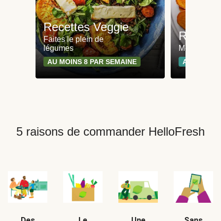
Recettes Veggie
Recette
Faites le plein de
légumes
Moins de 65
AU MOINS 8 PAR SEMAINE
AU MOINS 
5 raisons de commander HelloFresh
Des
Le
Une
Sans