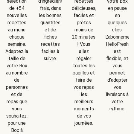
d'ingrédients
sélection
recettes
votre Box
frais, dans
de +54
délicieuses,
en pause
les bonnes
nouvelles
faciles et
en
quantités
recettes
prêtes
quelques
et de
au menu
moins de
clics.
fiches
chaque
20 minutes
L'abonnemen
recettes
semaine.
! Vous
HelloFresh
faciles à
Adaptez la
allez
est
suivre.
taille de
régaler
flexible, et
votre Box
toutes les
vous
au nombre
papilles et
permet
de
faire de
d'adapter
personnes
vos repas
vos
et de
les
livraisons à
repas que
meilleurs
votre
vous
moments
rythme.
souhaitez,
de vos
pour une
journées.
Box à