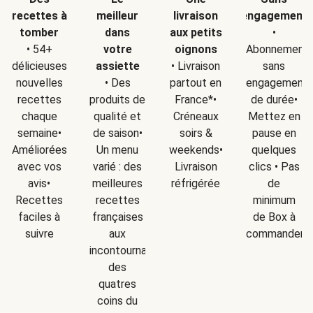
recettes à
meilleur
livraison
engagement
tomber
dans
aux petits
•
• 54+
votre
oignons
Abonnement
délicieuses
assiette
• Livraison
sans
nouvelles
• Des
partout en
engagement
recettes
produits de
France*•
de durée•
chaque
qualité et
Créneaux
Mettez en
semaine•
de saison•
soirs &
pause en
Améliorées
Un menu
weekends•
quelques
avec vos
varié : des
Livraison
clics • Pas
avis•
meilleures
réfrigérée
de
Recettes
recettes
minimum
faciles à
françaises
de Box à
suivre
aux
commander
incontournables
des
quatres
coins du