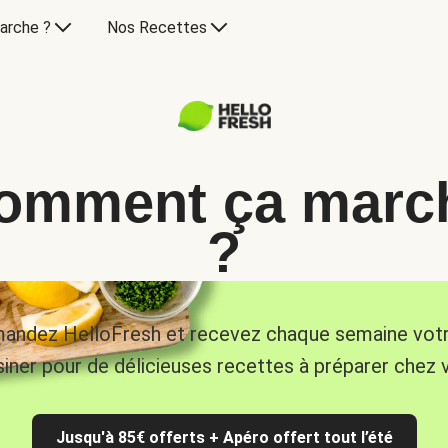
arche ?
Nos Recettes
omment ça marc
?
ndez HelloFresh et recevez chaque semaine vot
siner pour de délicieuses recettes à préparer chez 
Jusqu'à 85€ offerts + Apéro offert tout l’été