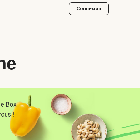
Connexion
he
re Box
vous !