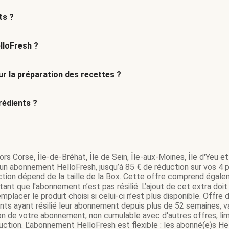
ts ?
lloFresh ?
r la préparation des recettes ?
édients ?
rs Corse, Île-de-Bréhat, Île de Sein, Île-aux-Moines, Île d'Yeu et 
’un abonnement HelloFresh, jusqu’à 85 € de réduction sur vos 4 pr
tion dépend de la taille de la Box. Cette offre comprend égale
ant que l'abonnement n’est pas résilié. L’ajout de cet extra do
mplacer le produit choisi si celui-ci n’est plus disponible. Offr
ents ayant résilié leur abonnement depuis plus de 52 semaines,
on de votre abonnement, non cumulable avec d'autres offres, lim
tion. L’abonnement HelloFresh est flexible : les abonné(e)s Hel