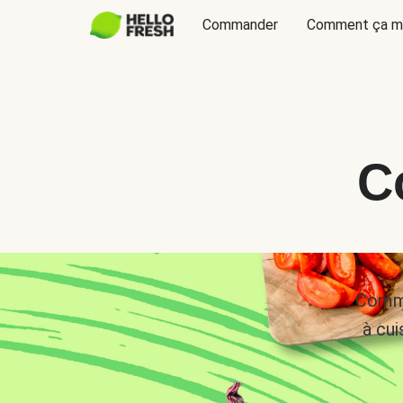
Commander
Comment ça m
C
Comma
à cui