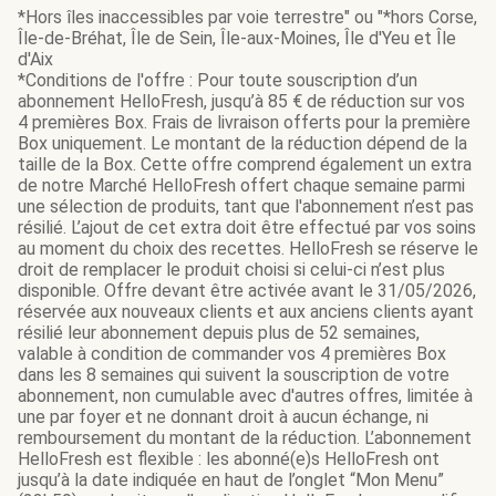
*Hors îles inaccessibles par voie terrestre" ou "*hors Corse,
Île-de-Bréhat, Île de Sein, Île-aux-Moines, Île d'Yeu et Île
d'Aix
*Conditions de l'offre : Pour toute souscription d’un
abonnement HelloFresh, jusqu’à 85 € de réduction sur vos
4 premières Box. Frais de livraison offerts pour la première
Box uniquement. Le montant de la réduction dépend de la
taille de la Box. Cette offre comprend également un extra
de notre Marché HelloFresh offert chaque semaine parmi
une sélection de produits, tant que l'abonnement n’est pas
résilié. L’ajout de cet extra doit être effectué par vos soins
au moment du choix des recettes. HelloFresh se réserve le
droit de remplacer le produit choisi si celui-ci n’est plus
disponible. Offre devant être activée avant le 31/05/2026,
réservée aux nouveaux clients et aux anciens clients ayant
résilié leur abonnement depuis plus de 52 semaines,
valable à condition de commander vos 4 premières Box
dans les 8 semaines qui suivent la souscription de votre
abonnement, non cumulable avec d'autres offres, limitée à
une par foyer et ne donnant droit à aucun échange, ni
remboursement du montant de la réduction. L’abonnement
HelloFresh est flexible : les abonné(e)s HelloFresh ont
jusqu’à la date indiquée en haut de l’onglet “Mon Menu”