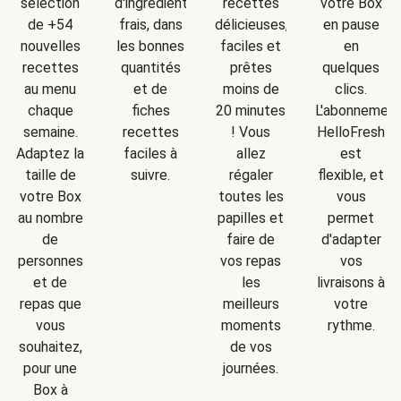
d'ingrédients
sélection
recettes
votre Box
frais, dans
de +54
délicieuses,
en pause
les bonnes
nouvelles
faciles et
en
quantités
recettes
prêtes
quelques
et de
au menu
moins de
clics.
fiches
chaque
20 minutes
L'abonnemen
recettes
semaine.
! Vous
HelloFresh
faciles à
Adaptez la
allez
est
suivre.
taille de
régaler
flexible, et
votre Box
toutes les
vous
au nombre
papilles et
permet
de
faire de
d'adapter
personnes
vos repas
vos
et de
les
livraisons à
repas que
meilleurs
votre
vous
moments
rythme.
souhaitez,
de vos
pour une
journées.
Box à