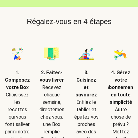
Régalez-vous en 4 étapes
2. Faites-
1.
3.
4. Gérez
vous livrer
Composez
Cuisinez
votre
Recevez
votre Box
et
abonnement
chaque
Choisissez
savourez
en toute
semaine,
les
Enfilez le
simplicité
directement
recettes
tablier et
Autre
chez vous,
qui vous
épatez vos
chose de
une Box
font saliver
proches
prévu ?
remplie
parmi notre
avec des
Mettez