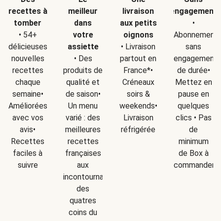
recettes à
meilleur
livraison
engagement
tomber
dans
aux petits
•
• 54+
votre
oignons
Abonnement
délicieuses
assiette
• Livraison
sans
nouvelles
• Des
partout en
engagement
recettes
produits de
France*•
de durée•
chaque
qualité et
Créneaux
Mettez en
semaine•
de saison•
soirs &
pause en
Améliorées
Un menu
weekends•
quelques
avec vos
varié : des
Livraison
clics • Pas
avis•
meilleures
réfrigérée
de
Recettes
recettes
minimum
faciles à
françaises
de Box à
suivre
aux
commander
incontournables
des
quatres
coins du