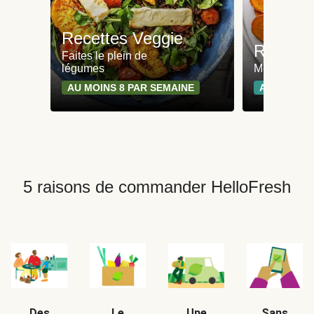
Recettes Veggie
Recette
Faites le plein de
légumes
Moins de 65
AU MOINS 8 PAR SEMAINE
AU MOINS 
5 raisons de commander HelloFresh
Des
Le
Une
Sans