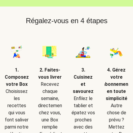
Régalez-vous en 4 étapes
2. Faites-
1.
3.
4. Gérez
vous livrer
Composez
Cuisinez
votre
Recevez
votre Box
et
abonnement
chaque
Choisissez
savourez
en toute
semaine,
les
Enfilez le
simplicité
directement
recettes
tablier et
Autre
chez vous,
qui vous
épatez vos
chose de
une Box
font saliver
proches
prévu ?
remplie
parmi notre
avec des
Mettez