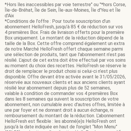
*Hors îles inaccessibles par voie terrestre" ou "*hors Corse,
Île-de-Bréhat, Île de Sein, Île-aux-Moines, Île d'Yeu et Île
d'Aix
*Conditions de l'offre : Pour toute souscription d’un
abonnement HelloFresh, jusqu’à 85 € de réduction sur vos
4 premières Box. Frais de livraison offerts pour la première
Box uniquement. Le montant de la réduction dépend de la
taille de la Box. Cette offre comprend également un extra
de notre Marché HelloFresh offert chaque semaine parmi
une sélection de produits, tant que l'abonnement n’est pas
résilié. L’ajout de cet extra doit être effectué par vos soins
au moment du choix des recettes. HelloFresh se réserve le
droit de remplacer le produit choisi si celui-ci n’est plus
disponible. Offre devant être activée avant le 31/05/2026,
réservée aux nouveaux clients et aux anciens clients ayant
résilié leur abonnement depuis plus de 52 semaines,
valable à condition de commander vos 4 premières Box
dans les 8 semaines qui suivent la souscription de votre
abonnement, non cumulable avec d'autres offres, limitée à
une par foyer et ne donnant droit à aucun échange, ni
remboursement du montant de la réduction. L’abonnement
HelloFresh est flexible : les abonné(e)s HelloFresh ont
jusqu’à la date indiquée en haut de l’onglet “Mon Menu”