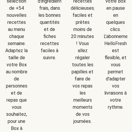
d'ingrédients
sélection
recettes
votre Box
frais, dans
de +54
délicieuses,
en pause
les bonnes
nouvelles
faciles et
en
quantités
recettes
prêtes
quelques
et de
au menu
moins de
clics.
fiches
chaque
20 minutes
L'abonnemen
recettes
semaine.
! Vous
HelloFresh
faciles à
Adaptez la
allez
est
suivre.
taille de
régaler
flexible, et
votre Box
toutes les
vous
au nombre
papilles et
permet
de
faire de
d'adapter
personnes
vos repas
vos
et de
les
livraisons à
repas que
meilleurs
votre
vous
moments
rythme.
souhaitez,
de vos
pour une
journées.
Box à