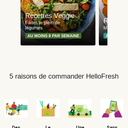
Recettes Veggie
Recette
Faites le plein de
légumes
Moins de 65
AU MOINS 8 PAR SEMAINE
AU MOINS 
5 raisons de commander HelloFresh
Des
Le
Une
Sans