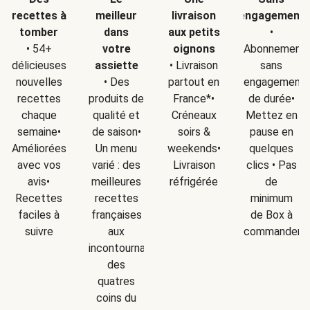
recettes à
meilleur
livraison
engagement
tomber
dans
aux petits
•
• 54+
votre
oignons
Abonnement
délicieuses
assiette
• Livraison
sans
nouvelles
• Des
partout en
engagement
recettes
produits de
France*•
de durée•
chaque
qualité et
Créneaux
Mettez en
semaine•
de saison•
soirs &
pause en
Améliorées
Un menu
weekends•
quelques
avec vos
varié : des
Livraison
clics • Pas
avis•
meilleures
réfrigérée
de
Recettes
recettes
minimum
faciles à
françaises
de Box à
suivre
aux
commander
incontournables
des
quatres
coins du