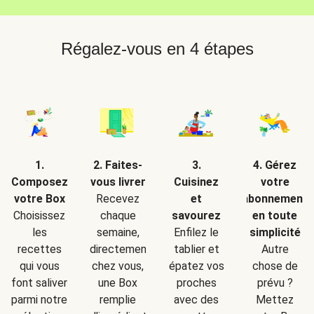
Régalez-vous en 4 étapes
2. Faites-
1.
3.
4. Gérez
vous livrer
Composez
Cuisinez
votre
Recevez
votre Box
et
abonnement
chaque
Choisissez
savourez
en toute
semaine,
les
Enfilez le
simplicité
directement
recettes
tablier et
Autre
chez vous,
qui vous
épatez vos
chose de
une Box
font saliver
proches
prévu ?
remplie
parmi notre
avec des
Mettez