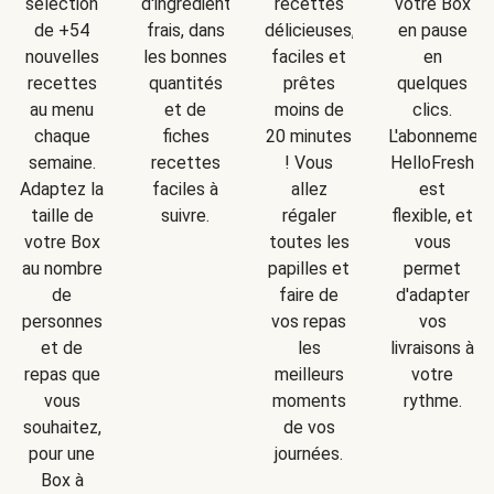
d'ingrédients
sélection
recettes
votre Box
frais, dans
de +54
délicieuses,
en pause
les bonnes
nouvelles
faciles et
en
quantités
recettes
prêtes
quelques
et de
au menu
moins de
clics.
fiches
chaque
20 minutes
L'abonnemen
recettes
semaine.
! Vous
HelloFresh
faciles à
Adaptez la
allez
est
suivre.
taille de
régaler
flexible, et
votre Box
toutes les
vous
au nombre
papilles et
permet
de
faire de
d'adapter
personnes
vos repas
vos
et de
les
livraisons à
repas que
meilleurs
votre
vous
moments
rythme.
souhaitez,
de vos
pour une
journées.
Box à