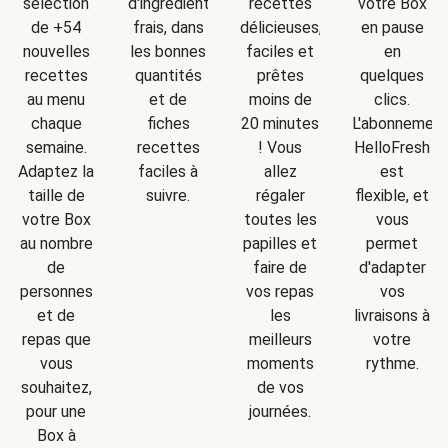
d'ingrédients
sélection
recettes
votre Box
frais, dans
de +54
délicieuses,
en pause
les bonnes
nouvelles
faciles et
en
quantités
recettes
prêtes
quelques
et de
au menu
moins de
clics.
fiches
chaque
20 minutes
L'abonnemen
recettes
semaine.
! Vous
HelloFresh
faciles à
Adaptez la
allez
est
suivre.
taille de
régaler
flexible, et
votre Box
toutes les
vous
au nombre
papilles et
permet
de
faire de
d'adapter
personnes
vos repas
vos
et de
les
livraisons à
repas que
meilleurs
votre
vous
moments
rythme.
souhaitez,
de vos
pour une
journées.
Box à