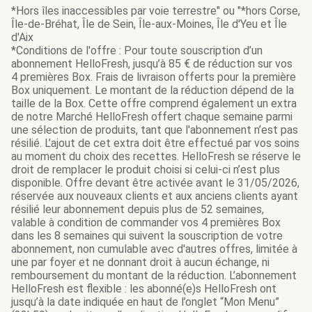
*Hors îles inaccessibles par voie terrestre" ou "*hors Corse,
Île-de-Bréhat, Île de Sein, Île-aux-Moines, Île d'Yeu et Île
d'Aix
*Conditions de l'offre : Pour toute souscription d’un
abonnement HelloFresh, jusqu’à 85 € de réduction sur vos
4 premières Box. Frais de livraison offerts pour la première
Box uniquement. Le montant de la réduction dépend de la
taille de la Box. Cette offre comprend également un extra
de notre Marché HelloFresh offert chaque semaine parmi
une sélection de produits, tant que l'abonnement n’est pas
résilié. L’ajout de cet extra doit être effectué par vos soins
au moment du choix des recettes. HelloFresh se réserve le
droit de remplacer le produit choisi si celui-ci n’est plus
disponible. Offre devant être activée avant le 31/05/2026,
réservée aux nouveaux clients et aux anciens clients ayant
résilié leur abonnement depuis plus de 52 semaines,
valable à condition de commander vos 4 premières Box
dans les 8 semaines qui suivent la souscription de votre
abonnement, non cumulable avec d'autres offres, limitée à
une par foyer et ne donnant droit à aucun échange, ni
remboursement du montant de la réduction. L’abonnement
HelloFresh est flexible : les abonné(e)s HelloFresh ont
jusqu’à la date indiquée en haut de l’onglet “Mon Menu”