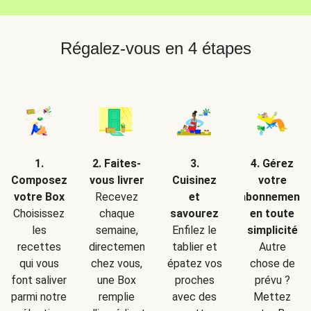
Régalez-vous en 4 étapes
2. Faites-
1.
3.
4. Gérez
vous livrer
Composez
Cuisinez
votre
Recevez
votre Box
et
abonnement
chaque
Choisissez
savourez
en toute
semaine,
les
Enfilez le
simplicité
directement
recettes
tablier et
Autre
chez vous,
qui vous
épatez vos
chose de
une Box
font saliver
proches
prévu ?
remplie
parmi notre
avec des
Mettez