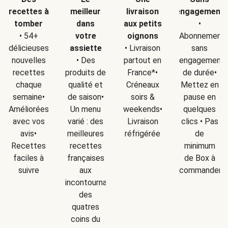
recettes à
meilleur
livraison
engagement
tomber
dans
aux petits
•
• 54+
votre
oignons
Abonnement
délicieuses
assiette
• Livraison
sans
nouvelles
• Des
partout en
engagement
recettes
produits de
France*•
de durée•
chaque
qualité et
Créneaux
Mettez en
semaine•
de saison•
soirs &
pause en
Améliorées
Un menu
weekends•
quelques
avec vos
varié : des
Livraison
clics • Pas
avis•
meilleures
réfrigérée
de
Recettes
recettes
minimum
faciles à
françaises
de Box à
suivre
aux
commander
incontournables
des
quatres
coins du