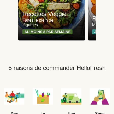
Recettes Veggie
Recette
Faites le plein de
légumes
Moins de 65
AU MOINS 8 PAR SEMAINE
AU MOINS 
5 raisons de commander HelloFresh
Des
Le
Une
Sans