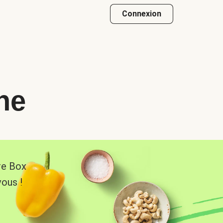
Connexion
he
re Box
vous !