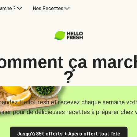
arche ?
Nos Recettes
omment ça marc
?
ndez HelloFresh et recevez chaque semaine vot
siner pour de délicieuses recettes à préparer chez 
Jusqu'à 85€ offerts + Apéro offert tout l’été