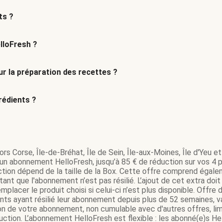
ts ?
lloFresh ?
r la préparation des recettes ?
édients ?
rs Corse, Île-de-Bréhat, Île de Sein, Île-aux-Moines, Île d'Yeu et 
’un abonnement HelloFresh, jusqu’à 85 € de réduction sur vos 4 pr
tion dépend de la taille de la Box. Cette offre comprend égale
ant que l'abonnement n’est pas résilié. L’ajout de cet extra do
mplacer le produit choisi si celui-ci n’est plus disponible. Offr
ents ayant résilié leur abonnement depuis plus de 52 semaines,
on de votre abonnement, non cumulable avec d'autres offres, lim
tion. L’abonnement HelloFresh est flexible : les abonné(e)s Hel