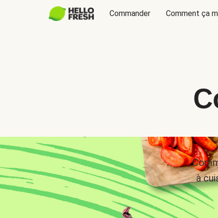
Commander
Comment ça m
C
Comma
à cui