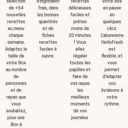
d'ingrédients
sélection
recettes
votre Box
frais, dans
de +54
délicieuses,
en pause
les bonnes
nouvelles
faciles et
en
quantités
recettes
prêtes
quelques
et de
au menu
moins de
clics.
fiches
chaque
20 minutes
L'abonnemen
recettes
semaine.
! Vous
HelloFresh
faciles à
Adaptez la
allez
est
suivre.
taille de
régaler
flexible, et
votre Box
toutes les
vous
au nombre
papilles et
permet
de
faire de
d'adapter
personnes
vos repas
vos
et de
les
livraisons à
repas que
meilleurs
votre
vous
moments
rythme.
souhaitez,
de vos
pour une
journées.
Box à