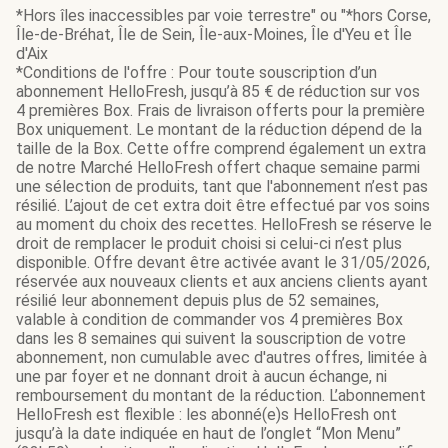
*Hors îles inaccessibles par voie terrestre" ou "*hors Corse,
Île-de-Bréhat, Île de Sein, Île-aux-Moines, Île d'Yeu et Île
d'Aix
*Conditions de l'offre : Pour toute souscription d’un
abonnement HelloFresh, jusqu’à 85 € de réduction sur vos
4 premières Box. Frais de livraison offerts pour la première
Box uniquement. Le montant de la réduction dépend de la
taille de la Box. Cette offre comprend également un extra
de notre Marché HelloFresh offert chaque semaine parmi
une sélection de produits, tant que l'abonnement n’est pas
résilié. L’ajout de cet extra doit être effectué par vos soins
au moment du choix des recettes. HelloFresh se réserve le
droit de remplacer le produit choisi si celui-ci n’est plus
disponible. Offre devant être activée avant le 31/05/2026,
réservée aux nouveaux clients et aux anciens clients ayant
résilié leur abonnement depuis plus de 52 semaines,
valable à condition de commander vos 4 premières Box
dans les 8 semaines qui suivent la souscription de votre
abonnement, non cumulable avec d'autres offres, limitée à
une par foyer et ne donnant droit à aucun échange, ni
remboursement du montant de la réduction. L’abonnement
HelloFresh est flexible : les abonné(e)s HelloFresh ont
jusqu’à la date indiquée en haut de l’onglet “Mon Menu”