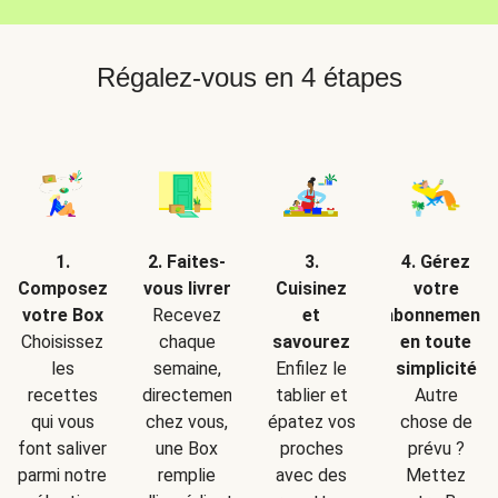
Régalez-vous en 4 étapes
2. Faites-
1.
3.
4. Gérez
vous livrer
Composez
Cuisinez
votre
Recevez
votre Box
et
abonnement
chaque
Choisissez
savourez
en toute
semaine,
les
Enfilez le
simplicité
directement
recettes
tablier et
Autre
chez vous,
qui vous
épatez vos
chose de
une Box
font saliver
proches
prévu ?
remplie
parmi notre
avec des
Mettez