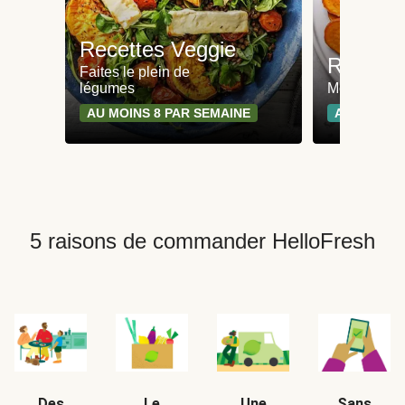
Recettes Veggie
Recette
Faites le plein de
légumes
Moins de 65
AU MOINS 8 PAR SEMAINE
AU MOINS 
5 raisons de commander HelloFresh
Des
Le
Une
Sans