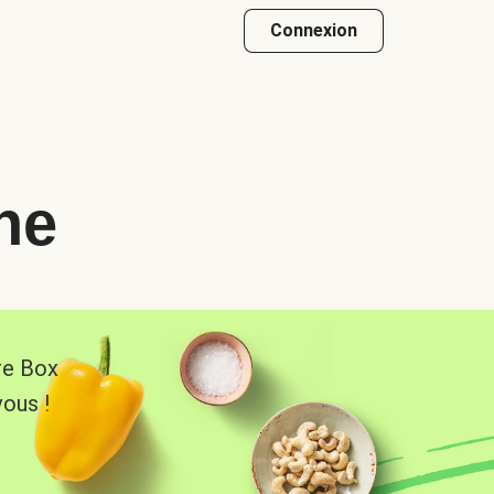
Connexion
he
re Box
vous !