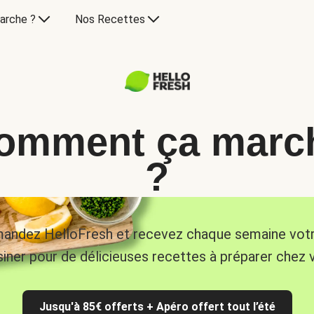
arche ?
Nos Recettes
omment ça marc
?
ndez HelloFresh et recevez chaque semaine vot
siner pour de délicieuses recettes à préparer chez 
Jusqu'à 85€ offerts + Apéro offert tout l’été