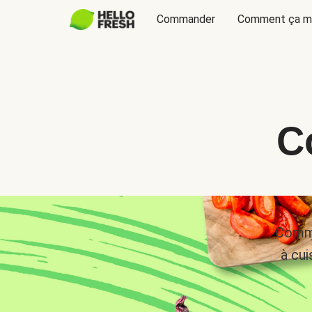
Commander
Comment ça m
C
Comma
à cui