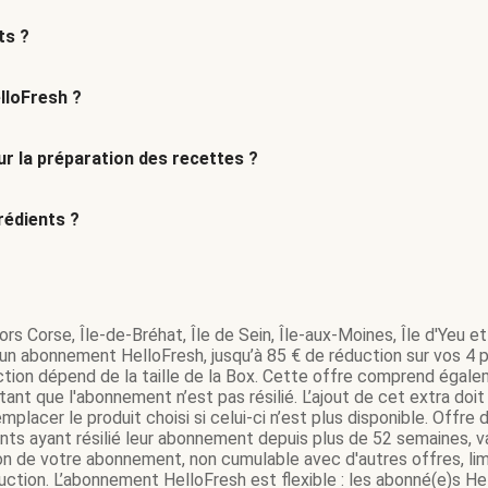
ts ?
lloFresh ?
r la préparation des recettes ?
édients ?
rs Corse, Île-de-Bréhat, Île de Sein, Île-aux-Moines, Île d'Yeu et 
’un abonnement HelloFresh, jusqu’à 85 € de réduction sur vos 4 pr
tion dépend de la taille de la Box. Cette offre comprend égale
ant que l'abonnement n’est pas résilié. L’ajout de cet extra do
mplacer le produit choisi si celui-ci n’est plus disponible. Offr
ents ayant résilié leur abonnement depuis plus de 52 semaines,
on de votre abonnement, non cumulable avec d'autres offres, lim
tion. L’abonnement HelloFresh est flexible : les abonné(e)s Hel