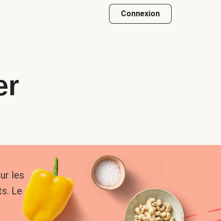
Connexion
er
ur les
s. Le