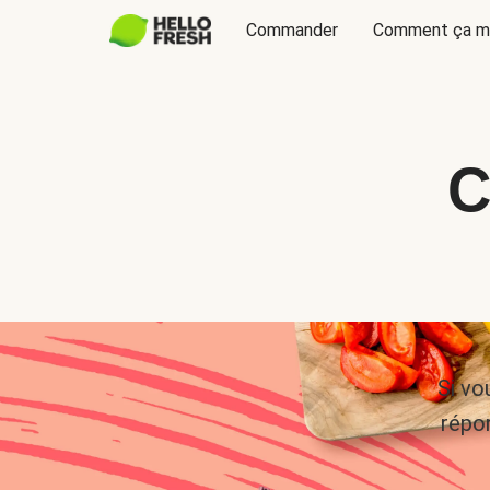
Commander
Comment ça m
C
Si vo
répo