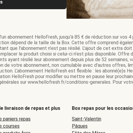
us
d’un abonnement HelloFresh, jusqu’à 85 € de réduction sur vos 4 p
tion dépend de la taille de la Box. Cette offre comprend égale
ant que l'abonnement n’est pas résilié. L’ajout de cet extra do
mplacer le produit choisi si celui-ci n’est plus disponible. Offr
ents ayant résilié leur abonnement depuis plus de 52 semaines,
on de votre abonnement, non cumulable avec d'autres offres, lim
tion. L’abonnement HelloFresh est flexible : les abonné(e)s Hel
ication HelloFresh pour modifier ou mettre en pause leur prochain
 générales sur www.hellofresh.fr/conditions-generales. Pour votre
e livraison de repas et plus
Box repas pour les occasio
e paniers repas
Saint-Valentin
de courses
Pâques