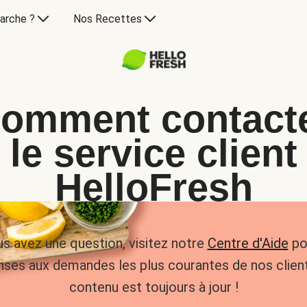
arche ?
Nos Recettes
omment contact
le service client
HelloFresh
us avez une question, visitez notre
Centre d'Aide
po
nses aux demandes les plus courantes de nos client
contenu est toujours à jour !