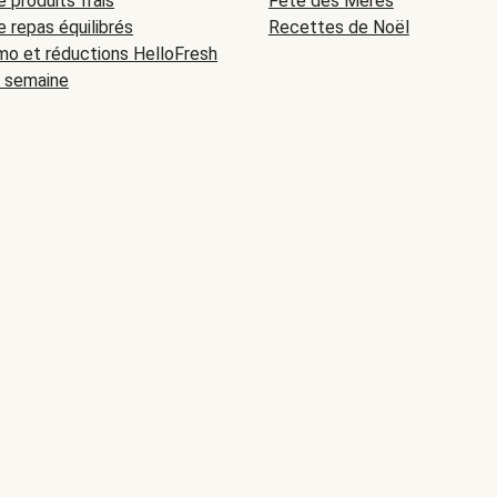
e produits frais
Fête des Mères
e repas équilibrés
Recettes de Noël
o et réductions HelloFresh
a semaine