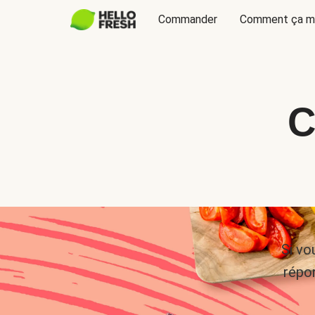
Commander
Comment ça m
C
Si vo
répo