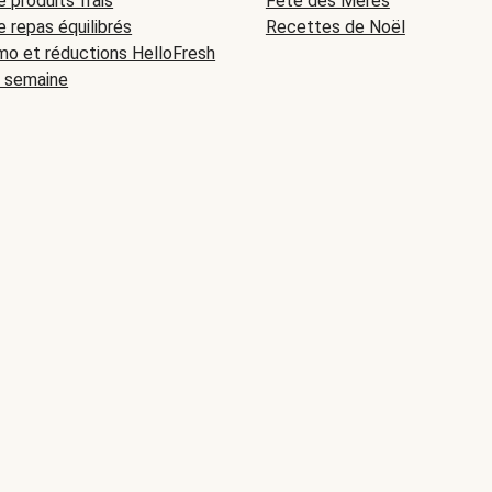
e produits frais
Fête des Mères
e repas équilibrés
Recettes de Noël
o et réductions HelloFresh
a semaine