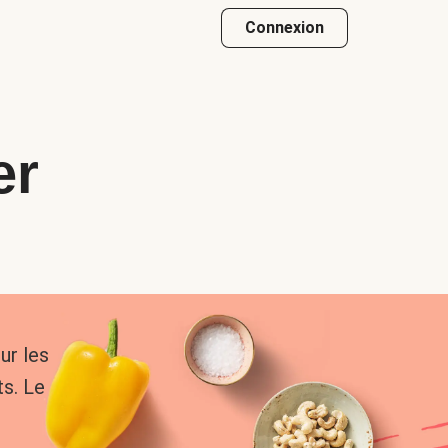
Connexion
er
ur les
s. Le