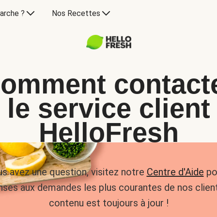
arche ?
Nos Recettes
omment contact
le service client
HelloFresh
us avez une question, visitez notre
Centre d'Aide
po
nses aux demandes les plus courantes de nos client
contenu est toujours à jour !