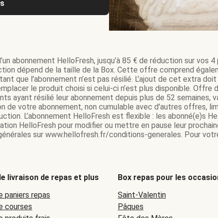
us
d’un abonnement HelloFresh, jusqu’à 85 € de réduction sur vos 4 p
tion dépend de la taille de la Box. Cette offre comprend égale
ant que l'abonnement n’est pas résilié. L’ajout de cet extra do
mplacer le produit choisi si celui-ci n’est plus disponible. Offr
ents ayant résilié leur abonnement depuis plus de 52 semaines,
on de votre abonnement, non cumulable avec d'autres offres, lim
tion. L’abonnement HelloFresh est flexible : les abonné(e)s Hel
ication HelloFresh pour modifier ou mettre en pause leur prochain
 générales sur www.hellofresh.fr/conditions-generales. Pour votre
e livraison de repas et plus
Box repas pour les occasio
e paniers repas
Saint-Valentin
de courses
Pâques